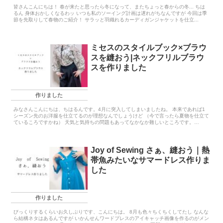
皆さんこんにちは！ 春が来たと思ったら冬になって、またちょっと春からの冬... ちは
るん 身体おかしくなるわッ いつも私のソーイング計画は遅れがちなんですが 今回は季
節を先取りして春物のご紹介！ サラッと羽織れるカーディガンジャケットを仕立...
ミセスのスタイルブック×ブラウ
スを縫おう|ネックフリルブラウ
スを作りました
作りました
みなさんこんにちは、ちはるんです。4月に突入してしまいましたね。 本来であれば1
シーズン先のお洋服を仕立てるのが理想なんでしょうけど （今で言ったら夏物を仕立て
ているころですかね） 天気と気持ちの問題もあってなかなか難しいところです。
と、...
Joy of Sewing さぁ、縫おう｜熱
帯魚みたいなサマードレス作りま
した
作りました
びっくりするくらいお久しぶりです、こんにちは。 8月も色々ちくちくしてたし なんな
ら結構ネタはあるんですが いかんせんワードプレスのアイキャッチ画像を作るのがメン