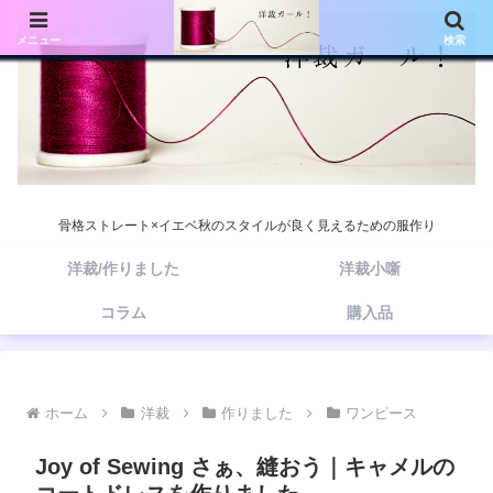
メニュー
検索
骨格ストレート×イエベ秋のスタイルが良く見えるための服作り
洋裁/作りました
洋裁小噺
コラム
購入品
ホーム
洋裁
作りました
ワンピース
Joy of Sewing さぁ、縫おう｜キャメルの