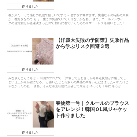
作りました
春が来た！って感じの気候で嬉しいですね～ 暑すぎず寒すぎず、快適な今の時期の気候
が一番好きなので もう一生この気温でいてくれないかなあ。 さて、ゴールデンウイー
クの台湾旅行が急遽決まったので 旅行に着ていくためのサマードレスを縫いました！
...
【洋裁大失敗の予防策】失敗作品
から学ぶリスク回避３選
作りました
みなさんこんにちは〜 前回のブログで 「洋裁してるとせっかち暴走状態が炸裂してし
まい仕上がりが雑になる」 と書いたところ多くの共感の声をいただきましたw 私だけじ
ゃなかったのね… さあ、そんな暴走状態に反省して最近は ゆっくり丁寧に を心が...
春物第一号｜クルールのブラウス
をアレンジ！韓国ＯL風ジャケッ
ト作りました
作りました