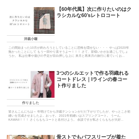
【60年代風】次に作りたいのはク
ラシカルな60’sレトロコート
洋裁小噺
この間始まった10月が終わろうとしていることに恐怖を隠せない・・・ やっぱ2020年
無かったことにして もう一回やり直そうよ〜！！！ さて、皆様いかがお過ごしでしょ
うか。 私は仕事や遊びの予定が目白押しな上に 来月と再来月の旅行に着ていくお...
3つのシルエットで作る羽織れる
コートドレス｜Iラインの春コー
ト作りました
作りました
皆さんこんにちは～ 年明けてから洋裁テンションがだだ下がりでしたが、やっとこさ初
縫いを完成させましたよ。おっそ。 2021年初縫いはスプリングコート。 うーん、
KAWAII！！！ さくらもちコートと名付けよう。 余談ですが私さくらもちが大好...
骨ストでもパフスリーブが着た