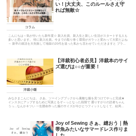
い！|大丈夫、このルールさえ守
れば無敵☆
コラム
こんにちは～気が付いたら新年度☆ 新入社員、新入生と新しい生活がスタートする人も
多いと思います。 特に新入社員。今までの取り巻く環境がガラッと変わって大変だよね
～ 新卒の就活を大失敗して地獄の20代を送った私から言わせていただきますと ブラ...
【洋裁初心者必見】洋裁本のサイ
ズ選びは○○が重要！
洋裁小噺
みなさまこんにちは。 さあ、ソーイングブックから素敵な服を見つけてやっと完成★
インスタにアップするために写真とるぞ～っとなった段階で 通りすがりの読者ちゃん
うっ...なんかキツい 一生懸命作った服のサイズが今ひとつフィットしなくて、結局...
Joy of Sewing さぁ、縫おう｜熱
帯魚みたいなサマードレス作りま
した