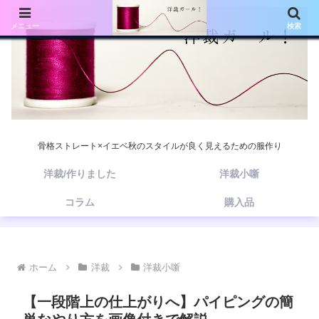
メニュー
検索
骨格ストレート×イエベ秋のスタイルが良く見えるための服作り
洋裁/作りました
洋裁小噺
コラム
購入品
ホーム
洋裁
洋裁小噺
【一段階上の仕上がりへ】パイピングの簡