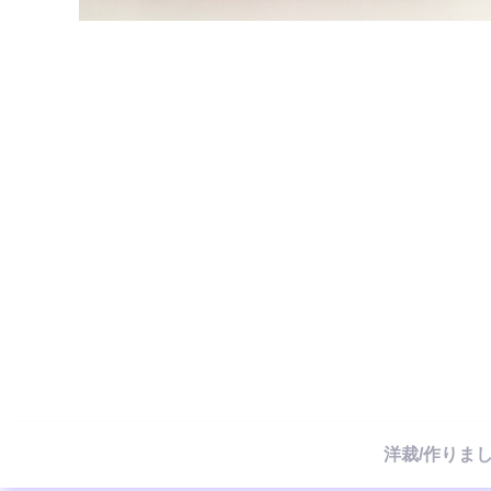
洋裁/作りま