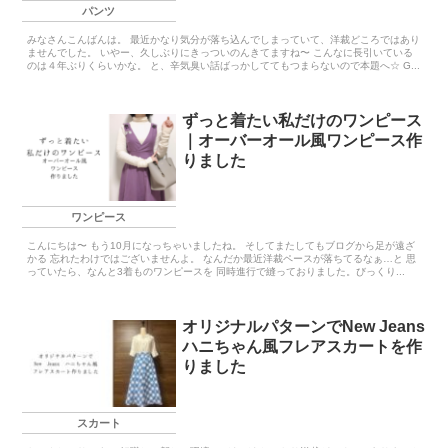
パンツ
みなさんこんばんは。 最近かなり気分が落ち込んでしまっていて、洋裁どころではあり
ませんでした。 いやー、久しぶりにきっついのんきてますね〜 こんなに長引いている
のは４年ぶりくらいかな。 と、辛気臭い話ばっかしててもつまらないので本題へ☆ G...
ずっと着たい私だけのワンピース
｜オーバーオール風ワンピース作
りました
ワンピース
こんにちは〜 もう10月になっちゃいましたね。 そしてまたしてもブログから足が遠ざ
かる 忘れたわけではございませんよ。 なんだか最近洋裁ペースが落ちてるなぁ…と 思
っていたら、なんと3着ものワンピースを 同時進行で縫っておりました。びっくり...
オリジナルパターンでNew Jeans
ハニちゃん風フレアスカートを作
りました
スカート