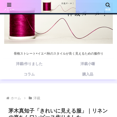
メニュー
検索
骨格ストレート×イエベ秋のスタイルが良く見えるための服作り
洋裁/作りました
洋裁小噺
コラム
購入品
ホーム
洋裁
茅木真知子「きれいに見える服」｜リネン