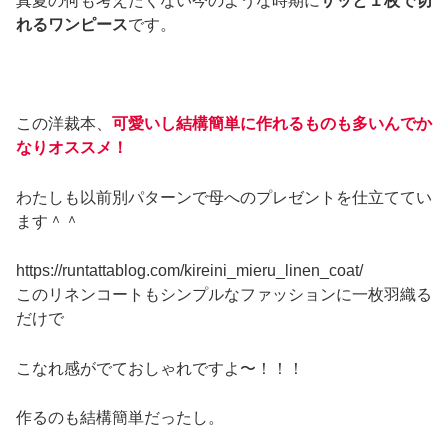
真夏の何も考えたくない今のような時期に
サッと１枚で切
れるワンピース
です。
この洋裁本、
可愛いし結構簡単に作れるものも多いんでか
なりオススメ！
わたしも以前別パターンで母へのプレゼントを仕立ててい
ます＾＾
https://runtattablog.com/kireini_mieru_linen_coat/
このリネンコートもシンプルなファッションに一枚羽織る
だけで
こなれ感がでておしゃれですよ〜！！！
作るのも結構簡単だったし。