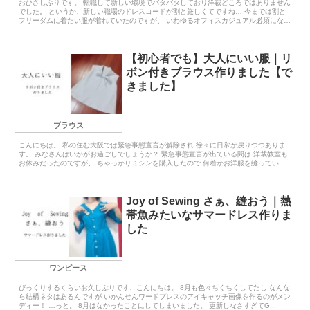
おひさしぶりです。 転職して新しい環境でバタバタしており洋裁どころではありません
でした。 というか、新しい職場のドレスコードが割と厳しくてですね… 今までは割と
フリーダムに着たい服が着れていたのですが、 いわゆるオフィスカジュアル必須にな
っ...
【初心者でも】大人にいい服｜リ
ボン付きブラウス作りました【で
きました】
ブラウス
こんにちは。 私の住む大阪では緊急事態宣言が解除され 徐々に日常が戻りつつありま
す。 みなさんはいかがお過ごしでしょうか？ 緊急事態宣言が出ている間は 洋裁教室も
お休みだったのですが、 ちゃっかりミシンを購入したので 何着かお洋服を縫ってい...
Joy of Sewing さぁ、縫おう｜熱
帯魚みたいなサマードレス作りま
した
ワンピース
びっくりするくらいお久しぶりです、こんにちは。 8月も色々ちくちくしてたし なんな
ら結構ネタはあるんですが いかんせんワードプレスのアイキャッチ画像を作るのがメン
ディー！ …っと。 8月はなかったことにしてしまいました。 更新しなさすぎてG...