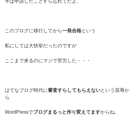
半ば申請したことすら忘れてたよ。
このブログに移行してから
一発合格
という
私にしては大快挙だったのですが
ここまで来るのにマジで苦労した・・・
はてなブログ時代に
審査すらしてもらえない
という屈辱か
ら
WordPressで
ブログまるっと作り変えてます
からね。