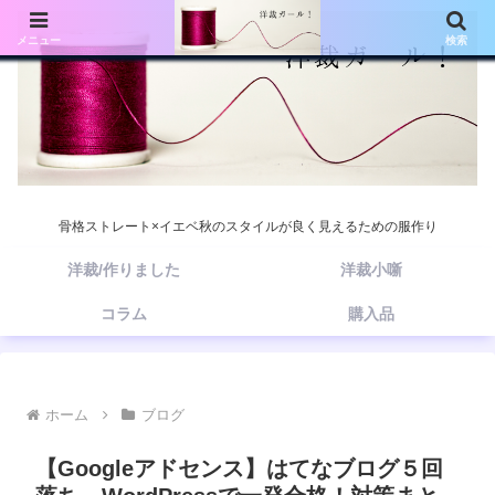
メニュー
検索
骨格ストレート×イエベ秋のスタイルが良く見えるための服作り
洋裁/作りました
洋裁小噺
コラム
購入品
ホーム
ブログ
【Googleアドセンス】はてなブログ５回